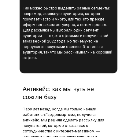
Так можно быстро выделить разные сегменты:
например, лояльную аудиторию, которая
покупает часто и много, или тех, кто прежде
оформлял заказы регулярно, а потом пропал.
Для рассылки мы выбрали один сегмент
аудитории — тех, кто оформил и получил свой
заказ весной 2022 года, но почему-то не
вернулся за покупками осенью. Это теплая
аудитория, так что мы рассчитывали на хороший
эффект.
Антикейс: как мы чуть не
сожгли базу
Пару лет назад, когда мы только начали
работать с «Гарденмартом», получился
антикейс. Мы решили сделать рассылку для
покупателей, которые отказались от
сотрудничества с интернет-магазином, —
надеялись вернуть ушедших клиентов и