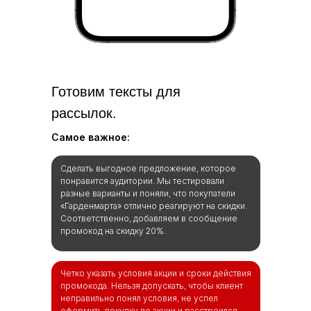
Готовим тексты для
рассылок.
Самое важное:
Сделать выгодное предложение, которое
понравится аудитории. Мы тестировали
разные варианты и поняли, что покупатели
«Гарденмарта» отлично реагируют на скидки.
Соответственно, добавляем в сообщение
промокод на скидку 20%.
Четко указать условия акции и сроки действия
промокода. Нельзя допускать, чтобы клиент
неправильно понял условия, не успел
оформить покупку по акции и расстроился.