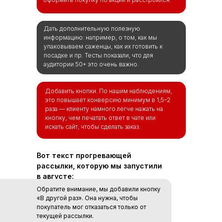
Дать дополнительную полезную
информацию: например, о том, как мы
упаковываем саженцы, как их готовить к
посадке и пр. Тесты показали, что для
аудитории 50+ это очень важно.
Добавить кнопки. По нашим наблюдениям,
это повышает конверсию минимум в 1,5–2
раза — клиенту намного легче нажать на
кнопку, чем печатать ответ в чате или
искать сайт, чтобы сделать заказ.
Вот текст прогревающей
рассылки, которую мы запустили
в августе:
Обратите внимание, мы добавили кнопку
«В другой раз». Она нужна, чтобы
покупатель мог отказаться только от
текущей рассылки.