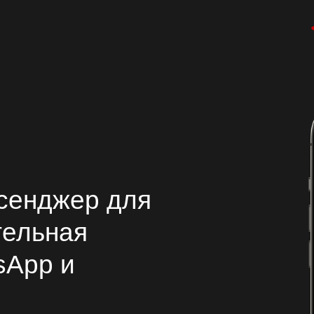
сенджер для
тельная
sApp и