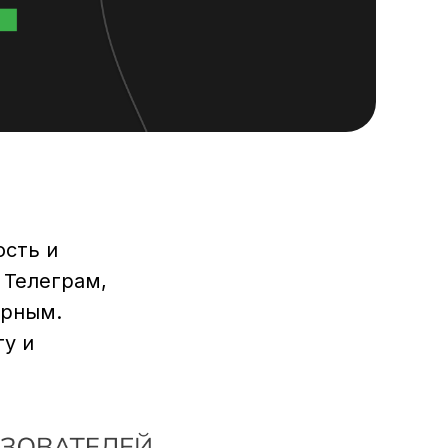
ость и
 Телеграм,
ярным.
ту и